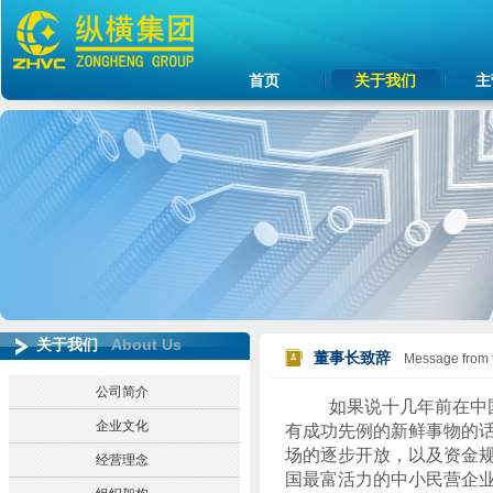
首页
关于我们
主
Abo
ut Us
关于我们
董事长致辞
Message from 
公司简介
如果说十几年前在中
企业文化
有成功先例的新鲜事物的
场的逐步开放，以及资金
经营理念
国最富活力的中小民营企