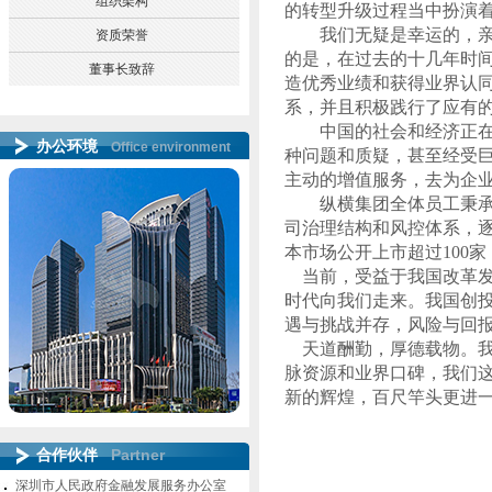
组织架构
的转型升级过程当中扮演
我们无疑是幸运的，
资质荣誉
的是，在过去的十几年时
董事长致辞
造优秀业绩和获得业界认
系，并且积极践行了应有
中国的社会和经济正
办公环境
Office environment
种问题和质疑，甚至经受
主动的增值服务，去为企
纵横集团全体员工秉承
司治理结构和风控体系，
本市场公开上市超过
100
家
当前，受益于我国改革
时代向我们走来。我国创
遇与挑战并存，风险与回
天道酬勤，厚德载物。
脉资源和业界口碑，我们
新的辉煌，百尺竿头更进
Partner
合作伙伴
深圳市人民政府金融发展服务办公室