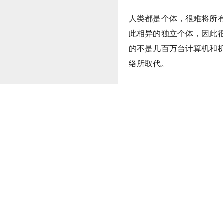
人类都是个体，很难将所
此相异的独立个体，因此
的不是几百万台计算机和
络所取代。
1、至少在短期内，人工
有些工作专精在小范围，
果是每天都有变化、需要
不太容易用机器来取代人
数据，然后做出诊断。相
或者安抚激动的患者。因
于我们拥有可靠的护理型
然会是人类的工作。事实