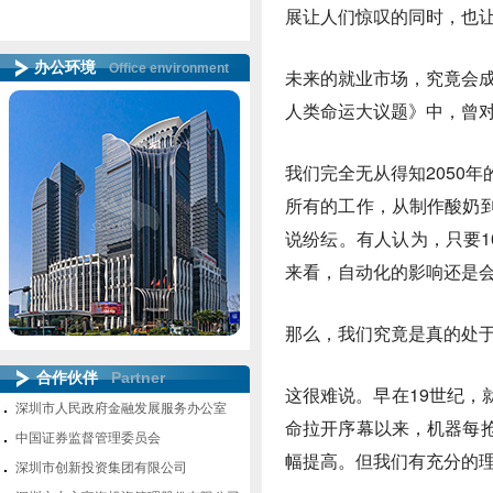
政策法规
展让人们惊叹的同时，也让
办公环境
Office environment
未来的就业市场，究竟会
人类命运大议题》中，曾
我们完全无从得知2050
所有的工作，从制作酸奶
说纷纭。有人认为，只要1
来看，自动化的影响还是
那么，我们究竟是真的处
Partner
合作伙伴
这很难说。早在19世纪
深圳市人民政府金融发展服务办公室
命拉开序幕以来，机器每
中国证券监督管理委员会
幅提高。但我们有充分的
深圳市创新投资集团有限公司